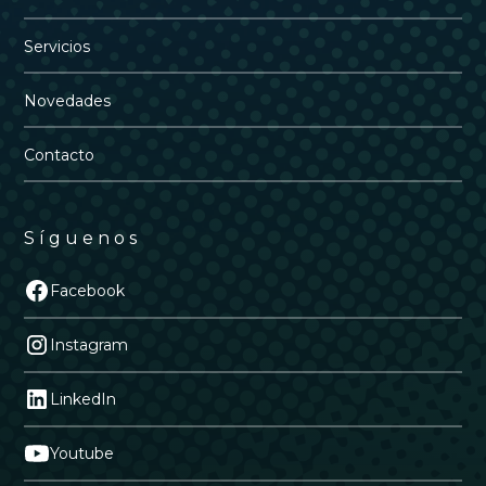
producto
manzanas
Servicios
Calibre de
50-80mm
manzana
Novedades
Las especificaciones mencionadas pueden
Contacto
personalizarse para adaptarse a aplicaciones
individuales.
Síguenos
Facebook
Instagram
LinkedIn
Youtube