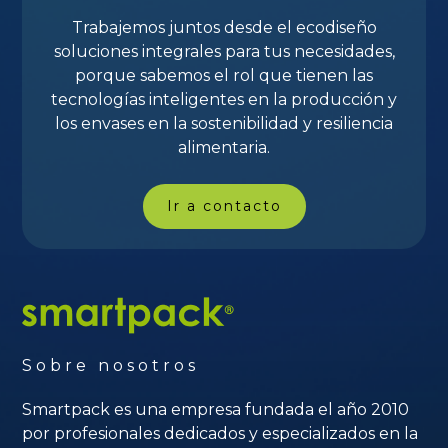
fricción transporta las agrupaciones de manzanas
sin daños.
Trabajemos juntos desde el ecodiseño
Diámetro del
320mm (Máx.)
soluciones integrales para tus necesidades,
carrete
porque sabemos el rol que tienen las
Diámetro del
75mm
tecnologías inteligentes en la producción y
núcleo
los envases en la sostenibilidad y resiliencia
Ancho
650mm (Máx.)
alimentaria.
70ppm (basado
Velocidad de la
en formación de
Ir a contacto
máquina
paquete de 6)
Menos de 70 dba
Emisión de ruido
a 1m de distancia
Peso aproximado
1000kg
1730mm alto,
Tamaño
Sobre nosotros
1030mm ancho y
aproximado
5580mm longitud
Smartpack es una empresa fundada el año 2010
por profesionales dedicados y especializados en la
* La altura máxima de la bolsa viene