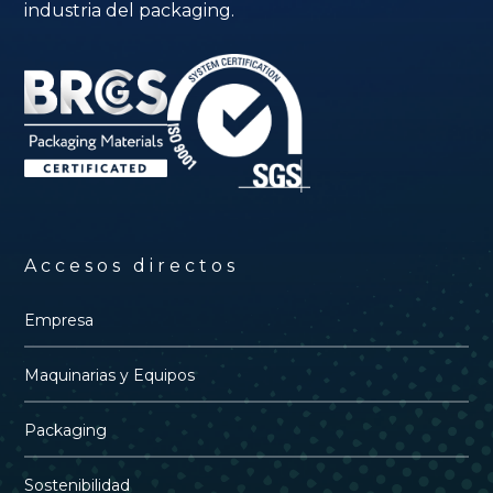
industria del packaging.
determinada por su anchura
Datos producto
Valor
Materiales de
Generalmente
envoltura
OPP
4-6-8-10
Agrupaciones de
(dispuestas en
manzanas
formato
Accesos directos
"soldado")
Altura del
Empresa
105mm (Máx.)
producto
210mm (Máx.)
Maquinarias y Equipos
Ancho del
agrupación
producto
manzanas
Packaging
340mm (Máx.)
Longitud del
Sostenibilidad
agrupación